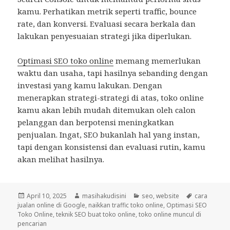
kamu. Perhatikan metrik seperti traffic, bounce
rate, dan konversi. Evaluasi secara berkala dan
lakukan penyesuaian strategi jika diperlukan.
Optimasi SEO toko online
memang memerlukan
waktu dan usaha, tapi hasilnya sebanding dengan
investasi yang kamu lakukan. Dengan
menerapkan strategi-strategi di atas, toko online
kamu akan lebih mudah ditemukan oleh calon
pelanggan dan berpotensi meningkatkan
penjualan. Ingat, SEO bukanlah hal yang instan,
tapi dengan konsistensi dan evaluasi rutin, kamu
akan melihat hasilnya.
Posted
April 10, 2025
Author
masihakudisini
Categories
seo
,
website
Tags
cara
jualan online di Google
on
,
naikkan traffic toko online
,
Optimasi SEO
Toko Online
,
teknik SEO buat toko online
,
toko online muncul di
pencarian