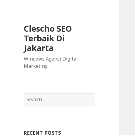
Clescho SEO
Terbaik Di
Jakarta
Windows Agensi Digital
Marketing
S
e
a
r
c
RECENT POSTS
h