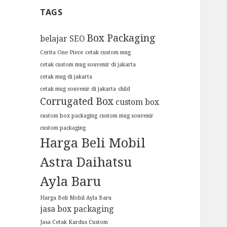
TAGS
Box Packaging
belajar SEO
Cerita One Piece
cetak custom mug
cetak custom mug souvenir di jakarta
cetak mug di jakarta
cetak mug souvenir di jakarta
child
Corrugated Box
custom box
custom box packaging
custom mug souvenir
custom packaging
Harga Beli Mobil
Astra Daihatsu
Ayla Baru
Harga Beli Mobil Ayla Baru
jasa box packaging
Jasa Cetak Kardus Custom