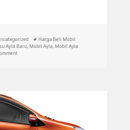
ategories
ncategorized
Tags
Harga Beli Mobil
su Ayla Baru
,
Mobil Ayla
,
Mobil Ayla
comment
on Kupas Tuntas Mobil Astra Daihatsu Ayla Baru