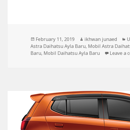
Posted
February 11, 2019
Author
ikhwan junaed
C
U
Astra Daihatsu Ayla Baru
on
,
Mobil Astra Daihat
Baru
,
Mobil Daihatsu Ayla Baru
Leave a 