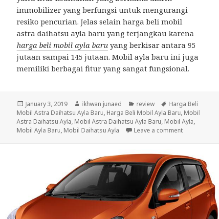
immobilizer yang berfungsi untuk mengurangi
resiko pencurian. Jelas selain harga beli mobil
astra daihatsu ayla baru yang terjangkau karena
harga beli mobil ayla baru
yang berkisar antara 95
jutaan sampai 145 jutaan. Mobil ayla baru ini juga
memiliki berbagai fitur yang sangat fungsional.
Posted
January 3, 2019
Author
ikhwan junaed
Categories
review
Tags
Harga Beli
Mobil Astra Daihatsu Ayla Baru
on
,
Harga Beli Mobil Ayla Baru
,
Mobil
Astra Daihatsu Ayla
,
Mobil Astra Daihatsu Ayla Baru
,
Mobil Ayla
,
Mobil Ayla Baru
,
Mobil Daihatsu Ayla
Leave a comment
on Harga Bel