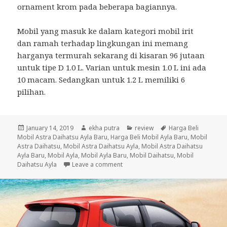
ornament krom pada beberapa bagiannya.
Mobil yang masuk ke dalam kategori mobil irit
dan ramah terhadap lingkungan ini memang
harganya termurah sekarang di kisaran 96 jutaan
untuk tipe D 1.0 L. Varian untuk mesin 1.0 L ini ada
10 macam. Sedangkan untuk 1.2 L memiliki 6
pilihan.
Posted
January 14, 2019
Author
ekha putra
Categories
review
Tags
Harga Beli
Mobil Astra Daihatsu Ayla Baru
on
,
Harga Beli Mobil Ayla Baru
,
Mobil
Astra Daihatsu
,
Mobil Astra Daihatsu Ayla
,
Mobil Astra Daihatsu
Ayla Baru
,
Mobil Ayla
,
Mobil Ayla Baru
,
Mobil Daihatsu
,
Mobil
Daihatsu Ayla
Leave a comment
on Mobil Daihatsu Ayla Baru mesin 