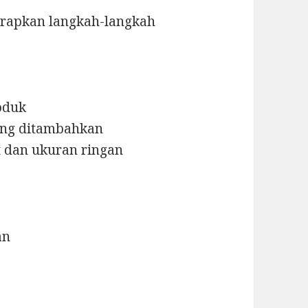
nerapkan langkah-langkah
roduk
king ditambahkan
t dan ukuran ringan
an