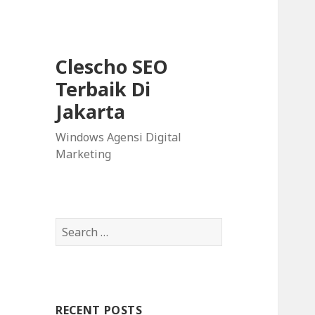
Clescho SEO
Terbaik Di
Jakarta
Windows Agensi Digital
Marketing
S
e
a
r
c
RECENT POSTS
h