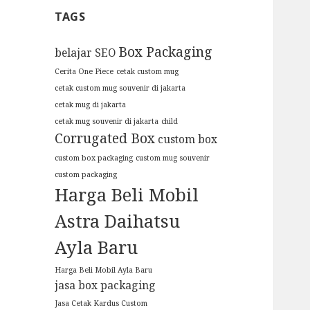
TAGS
Box Packaging
belajar SEO
Cerita One Piece
cetak custom mug
cetak custom mug souvenir di jakarta
cetak mug di jakarta
cetak mug souvenir di jakarta
child
Corrugated Box
custom box
custom box packaging
custom mug souvenir
custom packaging
Harga Beli Mobil
Astra Daihatsu
Ayla Baru
Harga Beli Mobil Ayla Baru
jasa box packaging
Jasa Cetak Kardus Custom