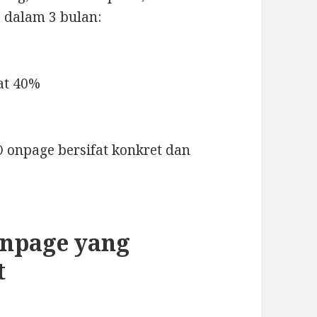
a dalam 3 bulan:
at 40%
onpage bersifat konkret dan
npage yang
t