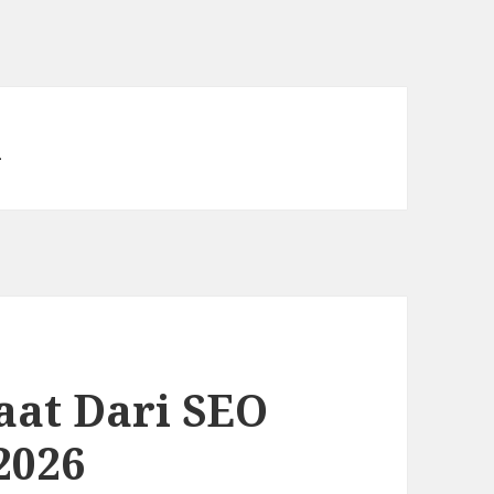
l
at Dari SEO
2026